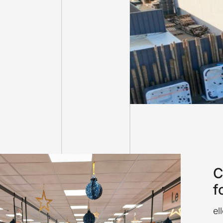
C
f
el