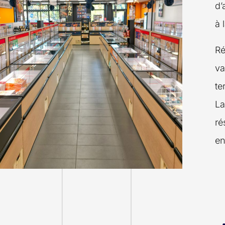
d’
à 
Ré
va
te
La
ré
en