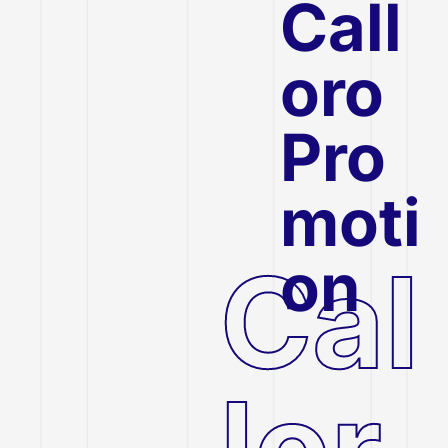
Call
oro
Pro
moti
Cal
on
lor