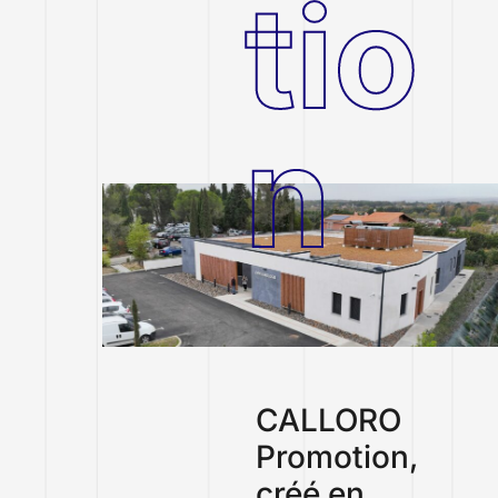
tio
n
CALLORO
Promotion,
créé en